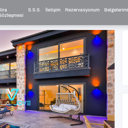
Kira
S.S.S.
İletişim
Rezervasyonum
Belgelerim
Sözleşmesi