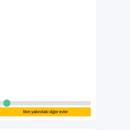
5
km yakındaki diğer evler