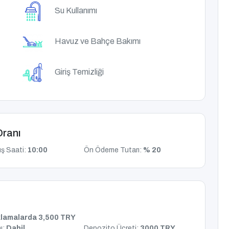
Su Kullanımı
Havuz ve Bahçe Bakımı
Giriş Temizliği
Oranı
ış Saati:
10:00
Ön Ödeme Tutarı:
% 20
lamalarda 3,500 TRY
ı:
Dahil
Depozito Ücreti:
3000 TRY