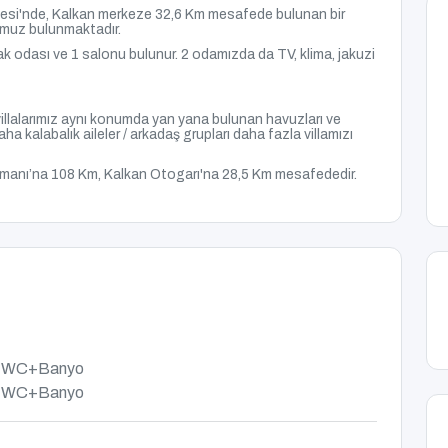
lesi'nde, Kalkan merkeze 32,6 Km mesafede bulunan bir
zumuz
bulunmaktadır.
ak odası ve 1 salonu bulunur. 2 odamızda da TV, klima, jakuzi
llalarımız aynı konumda yan yana bulunan havuzları ve
aha kalabalık aileler / arkadaş grupları daha fazla villamızı
imanı’na 108 Km, Kalkan Otogarı'na 28,5 Km mesafededir.
TV, WC+Banyo
TV, WC+Banyo