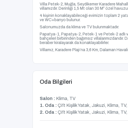
Villa Petek-2, Muğla, Seydikemer Karadere Mahal
villamızdır. Derinliği 1,5 Mt olan 30 M² özel havu
4 kişinin konaklayabileceği evimizin toplam 2 yat
ve WC+banyo bulunur.
Salonumuzda da klima ve TV bulunmaktadır.
Papatya-1, Papatya-2, Petek-1 ve Petek-2 adlı vi
bahçeleri birbirinden bağımsız villalarımızdandır. D
beraber kiralayarak da konaklayabilirler.
Villamız,
Karadere Plajı’na 3,6 Km, Dalaman Haval
Oda Bilgileri
Salon :
Klima, TV
1. Oda :
Çift Kişilik Yatak, Jakuzi, Klima, 
2. Oda :
Çift Kişilik Yatak, Jakuzi, Klima, 