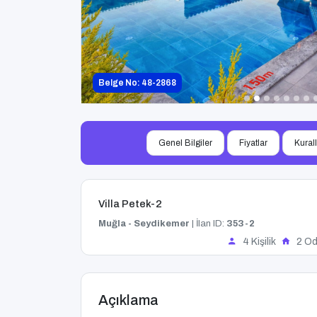
Belge No: 48-2868
Genel Bilgiler
Fiyatlar
Kural
Villa Petek-2
Muğla - Seydikemer
| İlan ID:
353-2
4 Kişilik
2 Od
Açıklama