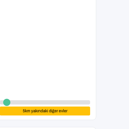
5
km yakındaki diğer evler