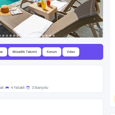
lar
Müsaitlik Takvimi
Konum
Video
alı
4 Yataklı
3 Banyolu