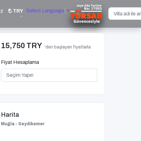
Select Language
▼
iz
TRY
15,750 TRY
'den başlayan fiyatlarla
Fiyat Hesaplama
Harita
Muğla - Seydikemer