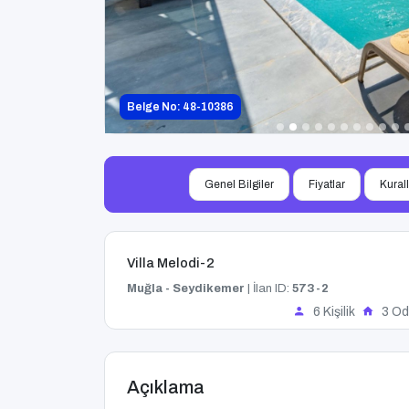
Belge No: 48-10386
Genel Bilgiler
Fiyatlar
Kural
Villa Melodi-2
Muğla - Seydikemer
| İlan ID:
573-2
6 Kişilik
3 Od
Açıklama