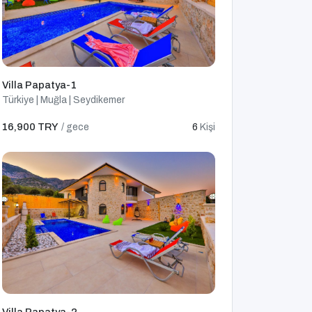
Villa Papatya-1
Türkiye | Muğla | Seydikemer
16,900 TRY
/ gece
6
Kişi
Villa Papatya-2