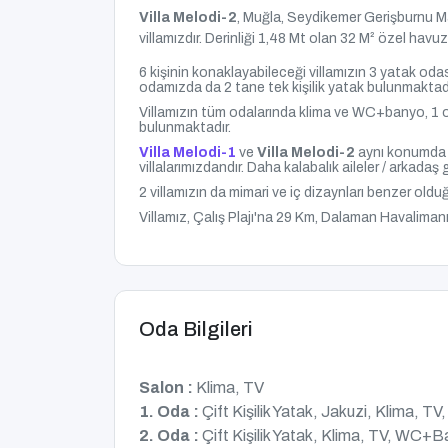
Villa Melodi-2
,
Muğla
, Seydikemer Gerişburnu M
villamızdır.
Derinliği 1,48 Mt olan 32
M² özel hav
6 kişinin konaklayabileceği villamızın 3 yatak odas
odamızda da 2 tane tek kişilik yatak bulunmaktadı
Villamızın tüm odalarında klima ve WC+banyo, 1 
bulunmaktadır.
Villa Melodi-1
ve
Villa Melodi-2
aynı konumda b
villalarımızdandır. Daha kalabalık aileler / arkadaş 
2 villamızın da mimari ve iç dizaynları benzer olduğu
Villamız, Çalış Plajı'na 29 Km, Dalaman Havalima
Oda Bilgileri
Salon :
Klima, TV
1. Oda :
Çift Kişilik Yatak, Jakuzi, Klima, 
2. Oda :
Çift Kişilik Yatak, Klima, TV, WC+