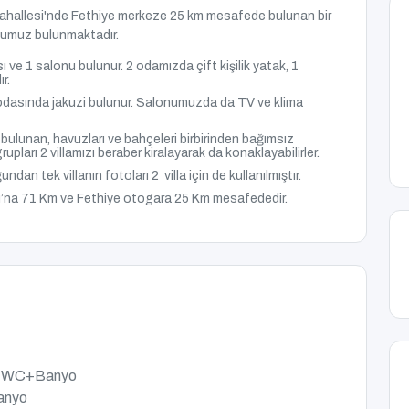
ahallesi'nde
Fethiye merkeze 25 km mesafede bulunan bir
uzumuz
bulunmaktadır.
ı ve 1 salonu bulunur. 2 odamızda çift kişilik yatak, 1
r.
odasında jakuzi bulunur. Salonumuzda da TV ve klima
ulunan, havuzları ve bahçeleri birbirinden bağımsız
grupları 2 villamızı beraber kiralayarak da konaklayabilirler.
ndan tek villanın fotoları 2 villa için de kullanılmıştır.
nı’na 71 Km ve Fethiye otogara 25 Km
mesafededir.
TV, WC+Banyo
Banyo