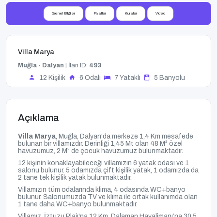
Genel Bilgiler
Fiyatlar
Kurallar
Video
Villa Marya
Muğla - Dalyan
| İlan ID:
493
12 Kişilik
6 Odalı
7 Yataklı
5 Banyolu
Açıklama
Villa Marya
, Muğla
, Dalyan'da merkeze 1,4 Km mesafede
bulunan bir villamızdır.
Derinliği 1,45 Mt olan 48
M² özel
havuzumuz, 2 M² de çocuk havuzumuz
bulunmaktadır.
12 kişinin konaklayabileceği villamızın 6 yatak odası ve 1
salonu bulunur. 5 odamızda çift kişilik yatak, 1 odamızda da
2 tane tek kişilik yatak bulunmaktadır.
Villamızın tüm odalarında klima, 4 odasında WC+banyo
bulunur. Salonumuzda TV ve klima ile ortak kullanımda olan
1 tane daha WC+banyo bulunmaktadır.
Villamız, İztuzu Plajı'na 12 Km, Dalaman Havalimanı’na 30,5