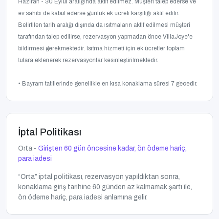
Haziran - 30 Eylül aralığında aktif edilmez. Müşteri talep ederse ve
ev sahibi de kabul ederse günlük ek ücreti karşılığı aktif edilir.
Belirtilen tarih aralığı dışında da ısıtmaların aktif edilmesi müşteri
tarafından talep edilirse, rezervasyon yapmadan önce VillaJoye'e
bildirmesi gerekmektedir. Isıtma hizmeti için ek ücretler toplam
tutara eklenerek rezervasyonlar kesinleştirilmektedir.
• Bayram tatillerinde genellikle en kısa konaklama süresi 7 gecedir.
İptal Politikası
Orta -
Girişten 60 gün öncesine kadar, ön ödeme hariç,
para iadesi
“Orta” iptal politikası, rezervasyon yapıldıktan sonra,
konaklama giriş tarihine 60 günden az kalmamak şartı ile,
ön ödeme hariç, para iadesi anlamına gelir.