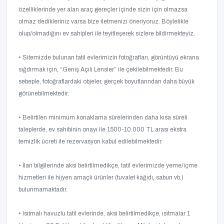
özelliklerinde yer alan araç gereçler içinde sizin için olmazsa
olmaz dedikleriniz varsa bize iletmenizi öneriyoruz. Böylelikle
olup/olmadığını ev sahipleri ile teyitleşerek sizlere bildirmekteyiz.
• Sitemizde bulunan tatil evlerimizin fotoğrafları, görüntüyü ekrana
sığdırmak için, “Geniş Açılı Lensler” ile çekilebilmektedir. Bu
sebeple, fotoğraflardaki objeler, gerçek boyutlarından daha büyük
görünebilmektedir.
• Belirtilen minimum konaklama sürelerinden daha kısa süreli
taleplerde, ev sahibinin onayı ile 1500-10.000 TL arası ekstra
temizlik ücreti ile rezervasyon kabul edilebilmektedir.
• İlan bilgilerinde aksi belirtilmedikçe, tatil evlerimizde yeme/içme
hizmetleri ile hijyen amaçlı ürünler (tuvalet kağıdı, sabun vb.)
bulunmamaktadır.
• Isıtmalı havuzlu tatil evlerinde, aksi belirtilmedikçe, ısıtmalar 1