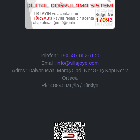
Telefon :
+90 537 652 61 20
Email :
info@villajoye.com
Adres : Dalyan Mah. Maraş Cad. No: 37 İç Kapı No: 2
Ortaca
Pk: 48840 Muğla / Türkiye