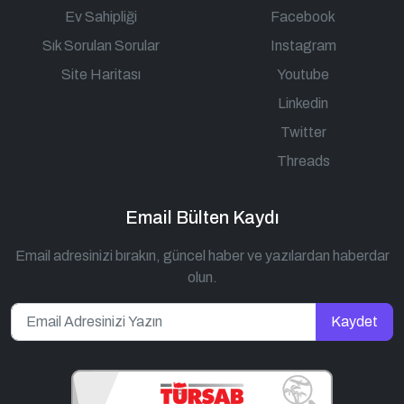
Ev Sahipliği
Facebook
Sık Sorulan Sorular
Instagram
Site Haritası
Youtube
Linkedin
Twitter
Threads
Email Bülten Kaydı
Email adresinizi bırakın, güncel haber ve yazılardan haberdar
olun.
Kaydet