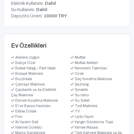
Elektrik Kullanımı:
Dahil
Su Kullanımı:
Dahil
Depozito Ücreti:
10000 TRY
Ev Özellikleri
Ailelere Uygun
Mutfak
Bahçe Özel
Mutfak Aletleri
Bebek Yatağı / Park Yatak
Nevresim Takımları
Bulaşık Makinesi
Ocak
Buzdolabı
Saç Kurutma Makinası
Çamaşır Makinesi
Şezlong
Çaydanlık ya da Elektrikli
Sineklik
Çay Makinesi
Su Isıtıcı
Ekmek Kızartma Makinesi
Su Sebili
El ve Banyo Havluları
Tost Makinesi
Elbise Dolabı
TV
Fırın
Uydu Yayını
İlk Yardım Seti
Yangın Söndürme Tüpü
Internet Ücretsiz
Yemek Masası
Mama Sandalyesi
Türk Kahvesi Makinesi ya da