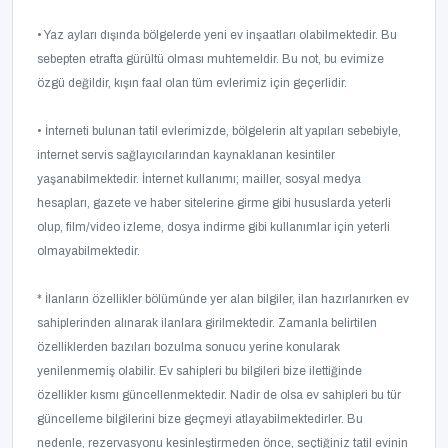
• Yaz ayları dışında bölgelerde yeni ev inşaatları olabilmektedir. Bu
sebepten etrafta gürültü olması muhtemeldir. Bu not, bu evimize
özgü değildir, kışın faal olan tüm evlerimiz için geçerlidir.
• İnterneti bulunan tatil evlerimizde, bölgelerin alt yapıları sebebiyle,
internet servis sağlayıcılarından kaynaklanan kesintiler
yaşanabilmektedir. İnternet kullanımı; mailler, sosyal medya
hesapları, gazete ve haber sitelerine girme gibi hususlarda yeterli
olup, film/video izleme, dosya indirme gibi kullanımlar için yeterli
olmayabilmektedir.
* İlanların özellikler bölümünde yer alan bilgiler, ilan hazırlanırken ev
sahiplerinden alınarak ilanlara girilmektedir. Zamanla belirtilen
özelliklerden bazıları bozulma sonucu yerine konularak
yenilenmemiş olabilir. Ev sahipleri bu bilgileri bize ilettiğinde
özellikler kısmı güncellenmektedir. Nadir de olsa ev sahipleri bu tür
güncelleme bilgilerini bize geçmeyi atlayabilmektedirler. Bu
nedenle, rezervasyonu kesinleştirmeden önce, seçtiğiniz tatil evinin