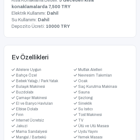
Kısa Konaklama Bedeli:
5 Geceden kısa
konaklamalarda 7,500 TRY
Elektrik Kullanımı:
Dahil
Su Kullanımı:
Dahil
Depozito Ücreti:
10000 TRY
Ev Özellikleri
Ailelere Uygun
Mutfak Aletleri
Bahçe Özel
Nevresim Takımları
Bebek Yatağı / Park Yatak
Ocak
Bulaşık Makinesi
Saç Kurutma Makinası
Buzdolabı
Sauna
Çamaşır Makinesi
Şezlong
El ve Banyo Havluları
Sineklik
Elbise Dolabı
Su Isıtıcı
Fırın
Tost Makinesi
Internet Ücretsiz
TV
Jakuzi
Ütü ve Utü Masası
Mama Sandalyesi
Uydu Yayını
Mangal / Barbekü
Yemek Masası