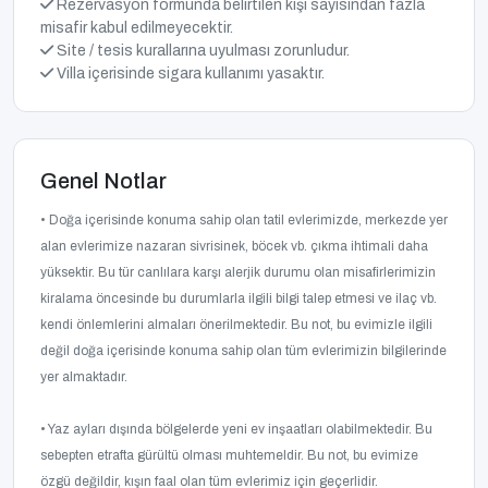
Rezervasyon formunda belirtilen kişi sayısından fazla
misafir kabul edilmeyecektir.
Site / tesis kurallarına uyulması zorunludur.
Villa içerisinde sigara kullanımı yasaktır.
Genel Notlar
• Doğa içerisinde konuma sahip olan tatil evlerimizde, merkezde yer
alan evlerimize nazaran sivrisinek, böcek vb. çıkma ihtimali daha
yüksektir. Bu tür canlılara karşı alerjik durumu olan misafirlerimizin
kiralama öncesinde bu durumlarla ilgili bilgi talep etmesi ve ilaç vb.
kendi önlemlerini almaları önerilmektedir. Bu not, bu evimizle ilgili
değil doğa içerisinde konuma sahip olan tüm evlerimizin bilgilerinde
yer almaktadır.
• Yaz ayları dışında bölgelerde yeni ev inşaatları olabilmektedir. Bu
sebepten etrafta gürültü olması muhtemeldir. Bu not, bu evimize
özgü değildir, kışın faal olan tüm evlerimiz için geçerlidir.