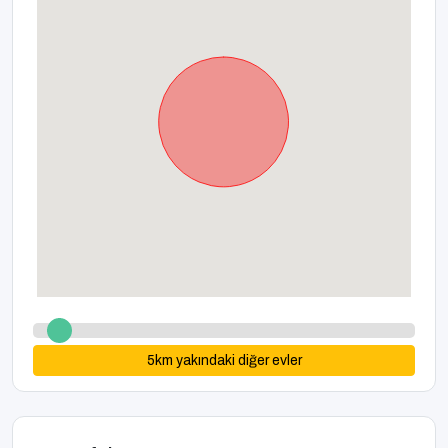
5
km yakındaki diğer evler