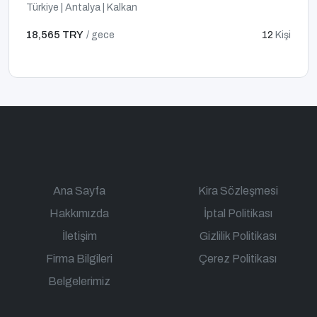
Türkiye | Antalya | Kalkan
18,565 TRY
/ gece
12
Kişi
Ana Sayfa
Kira Sözleşmesi
Hakkımızda
İptal Politikası
İletişim
Gizlilik Politikası
Firma Bilgileri
Çerez Politikası
Belgelerimiz