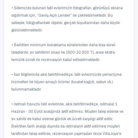
• Sitemizde bulunan tatil evlerimizin fotoğrafları, görüntüyü ekrana
sığdırmak için, “Geniş Açılı Lensler” ile çekilebilmektedir. Bu
sebeple, fotoğraflardaki objeler, gerçek boyutlarından daha büyük
görünebilmektedir.
• Belirtilen minimum konaklama sürelerinden daha kısa süreli
taleplerde, ev sahibinin onayı ile 1500-10.000 TL arası ekstra
temizlik ücreti ile rezervasyon kabul edilebilmektedir.
• İlan bilgilerinde aksi belirtilmedikçe, tatil evlerimizde yeme/içme
hizmetleri ile hijyen amaçlı ürünler (tuvalet kağıdı, sabun vb.)
bulunmamaktadır.
• Isıtmalı havuzlu tatil evlerinde, aksi belirtilmedikçe, ısıtmalar 1
Haziran - 30 Eylül aralığında aktif edilmez. Müşteri talep ederse ve
ev sahibi de kabul ederse günlük ek ücreti karşılığı aktif edilir.
Belirtilen tarih aralığı dışında da ısıtmaların aktif edilmesi müşteri
tarafından talep edilirse, rezervasyon yapmadan önce VillaJoye'e