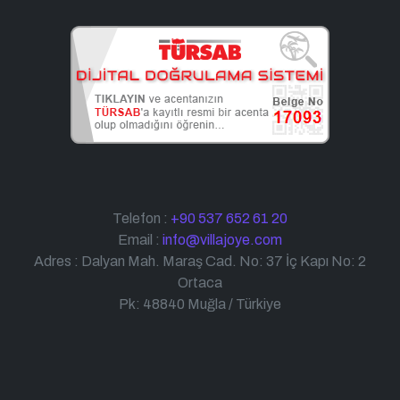
Telefon :
+90 537 652 61 20
Email :
info@villajoye.com
Adres : Dalyan Mah. Maraş Cad. No: 37 İç Kapı No: 2
Ortaca
Pk: 48840 Muğla / Türkiye