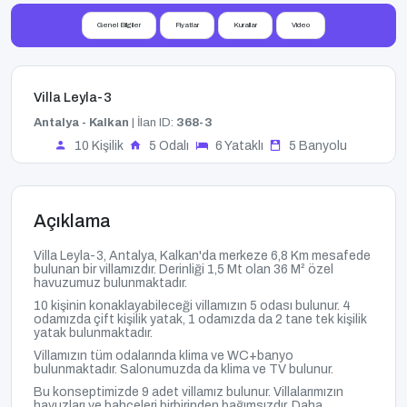
Genel Bilgiler
Fiyatlar
Kurallar
Video
Villa Leyla-3
Antalya - Kalkan
| İlan ID:
368-3
10 Kişilik
5 Odalı
6 Yataklı
5 Banyolu
Açıklama
Villa Leyla-3, Antalya, Kalkan'da merkeze 6,8 Km mesafede
bulunan bir villamızdır. Derinliği 1,5 Mt olan 36 M² özel
havuzumuz
bulunmaktadır.
10 kişinin konaklayabileceği villamızın 5 odası bulunur. 4
odamızda çift kişilik yatak, 1 odamızda da 2 tane tek kişilik
yatak bulunmaktadır.
Villamızın tüm odalarında klima ve WC+banyo
bulunmaktadır. Salonumuzda da klima ve TV bulunur.
Bu konseptimizde 9 adet villamız bulunur. Villalarımızın
havuzları ve bahçeleri birbirinden bağımsızdır. Daha