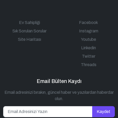
Ev Sahipliği
Facebook
Sık Sorulan Sorular
Instagram
Site Haritası
Youtube
Linkedin
Twitter
Threads
Email Bülten Kaydı
Email adresinizi bırakın, güncel haber ve yazılardan haberdar
olun.
Kaydet