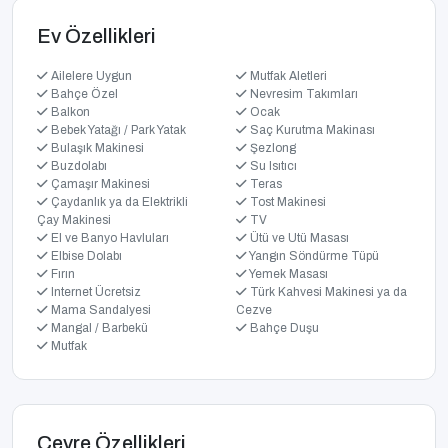
Ev Özellikleri
Ailelere Uygun
Mutfak Aletleri
Bahçe Özel
Nevresim Takımları
Balkon
Ocak
Bebek Yatağı / Park Yatak
Saç Kurutma Makinası
Bulaşık Makinesi
Şezlong
Buzdolabı
Su Isıtıcı
Çamaşır Makinesi
Teras
Çaydanlık ya da Elektrikli
Tost Makinesi
Çay Makinesi
TV
El ve Banyo Havluları
Ütü ve Utü Masası
Elbise Dolabı
Yangın Söndürme Tüpü
Fırın
Yemek Masası
Internet Ücretsiz
Türk Kahvesi Makinesi ya da
Mama Sandalyesi
Cezve
Mangal / Barbekü
Bahçe Duşu
Mutfak
Çevre Özellikleri