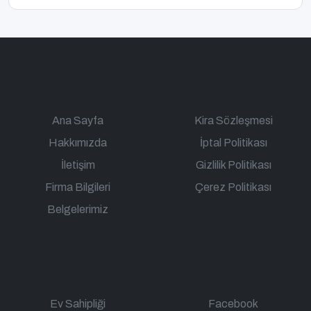
Ana Sayfa
Kira Sözleşmesi
Hakkımızda
İptal Politikası
İletişim
Gizlilik Politikası
Firma Bilgileri
Çerez Politikası
Belgelerimiz
Ev Sahipliği
Facebook