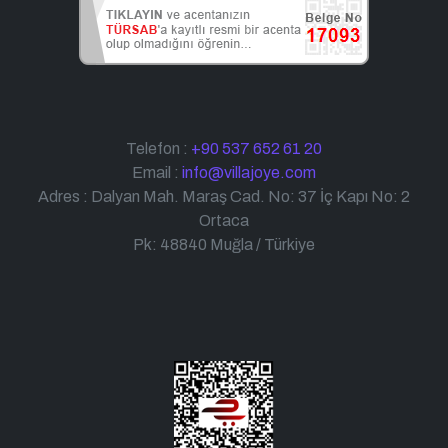
Telefon :
+90 537 652 61 20
Email :
info@villajoye.com
Adres : Dalyan Mah. Maraş Cad. No: 37 İç Kapı No: 2
Ortaca
Pk: 48840 Muğla / Türkiye