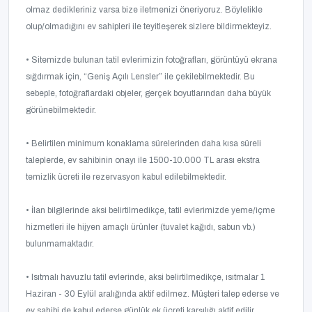
olmaz dedikleriniz varsa bize iletmenizi öneriyoruz. Böylelikle
olup/olmadığını ev sahipleri ile teyitleşerek sizlere bildirmekteyiz.
• Sitemizde bulunan tatil evlerimizin fotoğrafları, görüntüyü ekrana
sığdırmak için, “Geniş Açılı Lensler” ile çekilebilmektedir. Bu
sebeple, fotoğraflardaki objeler, gerçek boyutlarından daha büyük
görünebilmektedir.
• Belirtilen minimum konaklama sürelerinden daha kısa süreli
taleplerde, ev sahibinin onayı ile 1500-10.000 TL arası ekstra
temizlik ücreti ile rezervasyon kabul edilebilmektedir.
• İlan bilgilerinde aksi belirtilmedikçe, tatil evlerimizde yeme/içme
hizmetleri ile hijyen amaçlı ürünler (tuvalet kağıdı, sabun vb.)
bulunmamaktadır.
• Isıtmalı havuzlu tatil evlerinde, aksi belirtilmedikçe, ısıtmalar 1
Haziran - 30 Eylül aralığında aktif edilmez. Müşteri talep ederse ve
ev sahibi de kabul ederse günlük ek ücreti karşılığı aktif edilir.