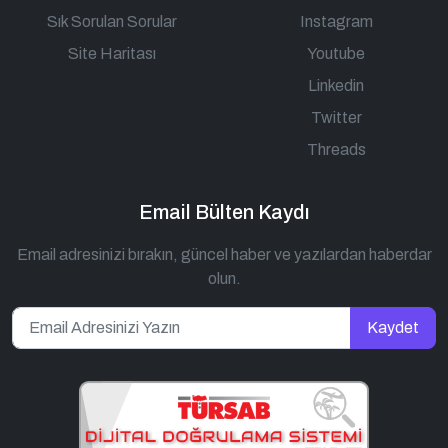
Sık Sorulan Sorular
Instagram
Site Haritası
Youtube
Linkedin
Twitter
Threads
Email Bülten Kaydı
Email adresinizi bırakın, güncel haber ve yazılardan haberdar
olun.
Kaydet