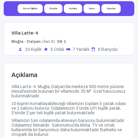
Genel Bilgiler
Fiyatlar
Kurallar
Video
Yorumlar
Villa Latte-4
Muğla - Dalyan
| İlan ID:
38-1
10 Kişilik
5 Odalı
7 Yataklı
6 Banyolu
Açıklama
Villa Latte-4, Muğla, Dalyan’da merkeze 900 metre yürüme
mesafesinde bulunan bir villamızdır. 35
M²
özel havuzumuz
bulunmaktadır.
10 kişinin konaklayabileceği villamızın toplam 5 yatak odası
ve 1 salonu bulunur. Odalarımızın 3’ünde çift kişilik yatak,
2’sinde 2’şer tek kişilik yatak bulunmaktadır.
Villamızın tüm odalarında ebeveyn banyosu bulunmaktadır.
Odalarımız klimalıdır. Salonumuzda klima, TV ve ortak
kullanımda bir banyomuz daha bulunmaktadır. Barbekü ve
otopark da bulunur.