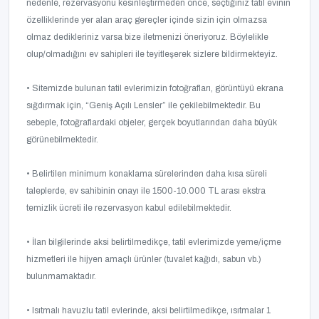
nedenle, rezervasyonu kesinleştirmeden önce, seçtiğiniz tatil evinin
özelliklerinde yer alan araç gereçler içinde sizin için olmazsa
olmaz dedikleriniz varsa bize iletmenizi öneriyoruz. Böylelikle
olup/olmadığını ev sahipleri ile teyitleşerek sizlere bildirmekteyiz.
• Sitemizde bulunan tatil evlerimizin fotoğrafları, görüntüyü ekrana
sığdırmak için, “Geniş Açılı Lensler” ile çekilebilmektedir. Bu
sebeple, fotoğraflardaki objeler, gerçek boyutlarından daha büyük
görünebilmektedir.
• Belirtilen minimum konaklama sürelerinden daha kısa süreli
taleplerde, ev sahibinin onayı ile 1500-10.000 TL arası ekstra
temizlik ücreti ile rezervasyon kabul edilebilmektedir.
• İlan bilgilerinde aksi belirtilmedikçe, tatil evlerimizde yeme/içme
hizmetleri ile hijyen amaçlı ürünler (tuvalet kağıdı, sabun vb.)
bulunmamaktadır.
• Isıtmalı havuzlu tatil evlerinde, aksi belirtilmedikçe, ısıtmalar 1