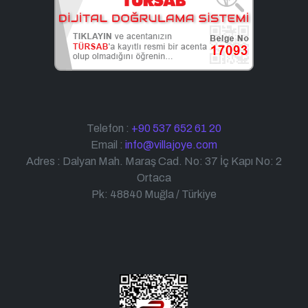
Telefon :
+90 537 652 61 20
Email :
info@villajoye.com
Adres : Dalyan Mah. Maraş Cad. No: 37 İç Kapı No: 2
Ortaca
Pk: 48840 Muğla / Türkiye