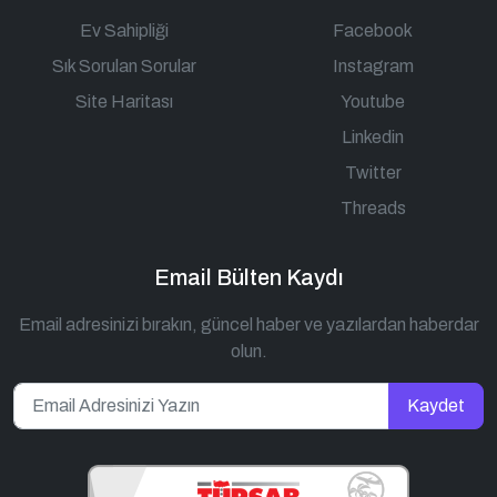
Ev Sahipliği
Facebook
Sık Sorulan Sorular
Instagram
Site Haritası
Youtube
Linkedin
Twitter
Threads
Email Bülten Kaydı
Email adresinizi bırakın, güncel haber ve yazılardan haberdar
olun.
Kaydet