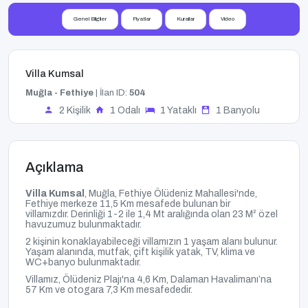
Genel Bilgiler
Fiyatlar
Kurallar
Video
Villa Kumsal
Muğla - Fethiye
| İlan ID:
504
2 Kişilik
1 Odalı
1 Yataklı
1 Banyolu
Açıklama
Villa Kumsal
, Muğla
, Fethiye Ölüdeniz Mahallesi'nde,
Fethiye merkeze 11,5 Km mesafede bulunan bir
villamızdır.
Derinliği 1-2 ile 1,4 Mt aralığında olan 23
M² özel
havuzumuz
bulunmaktadır.
2 kişinin konaklayabileceği villamızın 1 yaşam alanı bulunur.
Yaşam alanında, mutfak, çift kişilik yatak, TV, klima ve
WC+banyo bulunmaktadır.
Villamız, Ölüdeniz Plajı'na 4,6 Km, Dalaman Havalimanı’na
57 Km ve otogara 7,3 Km
mesafededir.