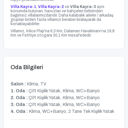
Villa Kayra-1
,
Villa Kayra-2
ve
Villa Kayra-3
aynı
konumda bulunan, havuzları ve bahçeleri birbirinden
bağımsız villalarımızdandır. Daha kalabalık aileler / arkadaş
grupları birden fazla villamızı beraber kiralayarak da
konaklayabilirler.
Villamız, İnlice Plajı'na 6,3 Km, Dalaman Havalimanı’na 19,8
Km ve Fethiye otogara 30,1 Km
mesafededir.
Oda Bilgileri
Salon :
Klima, TV
1. Oda :
Çift Kişilik Yatak, Klima, WC+Banyo
2. Oda :
Çift Kişilik Yatak, Klima, WC+Banyo
3. Oda :
Çift Kişilik Yatak, Klima, WC+Banyo
4. Oda :
Klima, WC+Banyo, 2 Tane Tek Kişilik Yatak