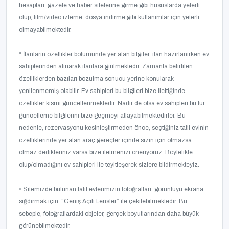
hesapları, gazete ve haber sitelerine girme gibi hususlarda yeterli
olup, film/video izleme, dosya indirme gibi kullanımlar için yeterli
olmayabilmektedir.
* İlanların özellikler bölümünde yer alan bilgiler, ilan hazırlanırken ev
sahiplerinden alınarak ilanlara girilmektedir. Zamanla belirtilen
özelliklerden bazıları bozulma sonucu yerine konularak
yenilenmemiş olabilir. Ev sahipleri bu bilgileri bize ilettiğinde
özellikler kısmı güncellenmektedir. Nadir de olsa ev sahipleri bu tür
güncelleme bilgilerini bize geçmeyi atlayabilmektedirler. Bu
nedenle, rezervasyonu kesinleştirmeden önce, seçtiğiniz tatil evinin
özelliklerinde yer alan araç gereçler içinde sizin için olmazsa
olmaz dedikleriniz varsa bize iletmenizi öneriyoruz. Böylelikle
olup/olmadığını ev sahipleri ile teyitleşerek sizlere bildirmekteyiz.
• Sitemizde bulunan tatil evlerimizin fotoğrafları, görüntüyü ekrana
sığdırmak için, “Geniş Açılı Lensler” ile çekilebilmektedir. Bu
sebeple, fotoğraflardaki objeler, gerçek boyutlarından daha büyük
görünebilmektedir.