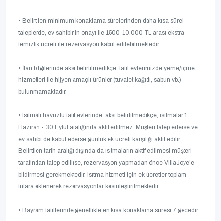
• Belirtilen minimum konaklama sürelerinden daha kısa süreli
taleplerde, ev sahibinin onayı ile 1500-10.000 TL arası ekstra
temizlik ücreti ile rezervasyon kabul edilebilmektedir.
• İlan bilgilerinde aksi belirtilmedikçe, tatil evlerimizde yeme/içme
hizmetleri ile hijyen amaçlı ürünler (tuvalet kağıdı, sabun vb.)
bulunmamaktadır.
• Isıtmalı havuzlu tatil evlerinde, aksi belirtilmedikçe, ısıtmalar 1
Haziran - 30 Eylül aralığında aktif edilmez. Müşteri talep ederse ve
ev sahibi de kabul ederse günlük ek ücreti karşılığı aktif edilir.
Belirtilen tarih aralığı dışında da ısıtmaların aktif edilmesi müşteri
tarafından talep edilirse, rezervasyon yapmadan önce VillaJoye'e
bildirmesi gerekmektedir. Isıtma hizmeti için ek ücretler toplam
tutara eklenerek rezervasyonlar kesinleştirilmektedir.
• Bayram tatillerinde genellikle en kısa konaklama süresi 7 gecedir.