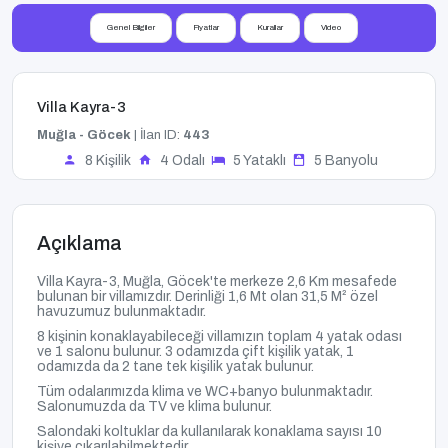
Genel Bilgiler
Fiyatlar
Kurallar
Video
Villa Kayra-3
Muğla - Göcek
| İlan ID:
443
8 Kişilik
4 Odalı
5 Yataklı
5 Banyolu
Açıklama
Villa Kayra-3, Muğla, Göcek'te merkeze 2,6 Km mesafede
bulunan bir villamızdır.
Derinliği 1,6 Mt olan 31,5
M² özel
havuzumuz
bulunmaktadır.
8 kişinin konaklayabileceği villamızın toplam 4 yatak odası
ve 1 salonu bulunur. 3 odamızda çift kişilik yatak, 1
odamızda da 2 tane tek kişilik yatak bulunur.
Tüm odalarımızda klima ve WC+banyo bulunmaktadır.
Salonumuzda da TV ve klima bulunur.
Salondaki koltuklar da kullanılarak konaklama sayısı 10
kişiye çıkarılabilmektedir.