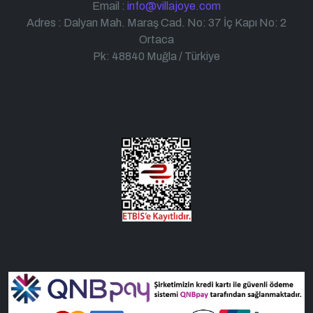
Email :
info@villajoye.com
Adres : Dalyan Mah. Maraş Cad. No: 37 İç Kapı No: 2
Ortaca
Pk: 48840 Muğla / Türkiye