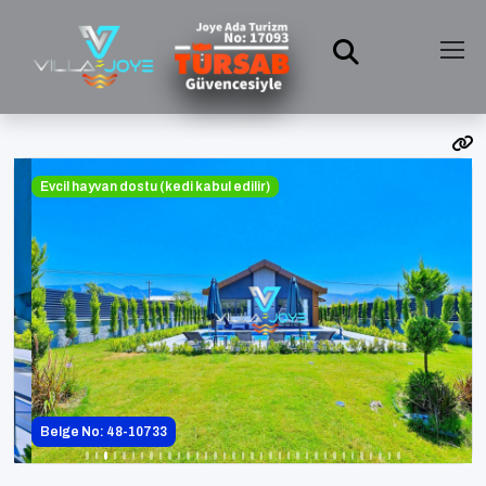
Evcil hayvan dostu (kedi kabul edilir)
Belge No: 48-10733