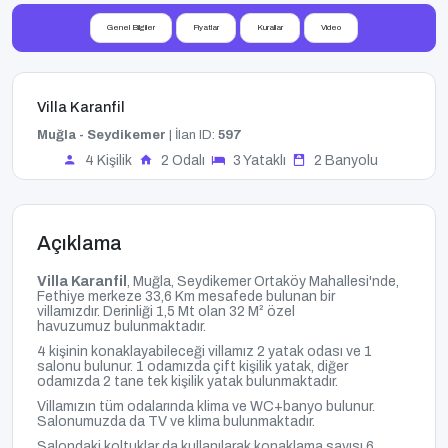
Genel Bilgiler
Fiyatlar
Kurallar
Video
Villa Karanfil
Muğla - Seydikemer
| İlan ID:
597
4 Kişilik
2 Odalı
3 Yataklı
2 Banyolu
Açıklama
Villa Karanfil
, Muğla
, Seydikemer Ortaköy Mahallesi'nde,
Fethiye merkeze 33,6 Km mesafede bulunan bir
villamızdır.
Derinliği 1,5 Mt olan 32
M² özel
havuzumuz
bulunmaktadır.
4 kişinin konaklayabileceği villamız 2 yatak odası ve 1
salonu bulunur. 1 odamızda çift kişilik yatak, diğer
odamızda 2 tane tek kişilik yatak bulunmaktadır.
Villamızın tüm odalarında klima ve WC+banyo bulunur.
Salonumuzda da TV ve klima bulunmaktadır.
Salondaki koltuklar da kullanılarak konaklama sayısı 6