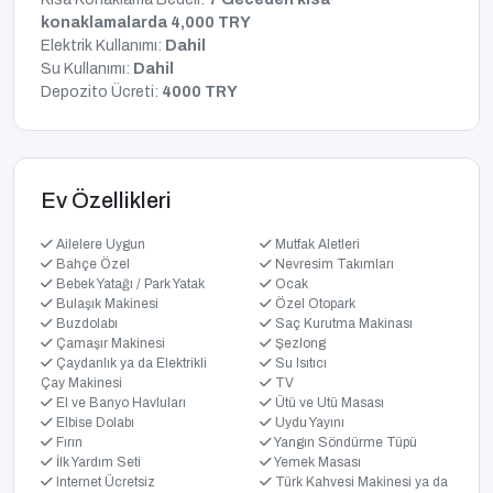
konaklamalarda 4,000 TRY
Elektrik Kullanımı:
Dahil
Su Kullanımı:
Dahil
Depozito Ücreti:
4000 TRY
Ev Özellikleri
Ailelere Uygun
Mutfak Aletleri
Bahçe Özel
Nevresim Takımları
Bebek Yatağı / Park Yatak
Ocak
Bulaşık Makinesi
Özel Otopark
Buzdolabı
Saç Kurutma Makinası
Çamaşır Makinesi
Şezlong
Çaydanlık ya da Elektrikli
Su Isıtıcı
Çay Makinesi
TV
El ve Banyo Havluları
Ütü ve Utü Masası
Elbise Dolabı
Uydu Yayını
Fırın
Yangın Söndürme Tüpü
İlk Yardım Seti
Yemek Masası
Internet Ücretsiz
Türk Kahvesi Makinesi ya da