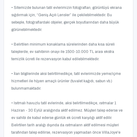
• Sitemizde bulunan tatil evlerimizin fotoğrafları, görüntüyü ekrana
sığdırmak için, “Geniş Açılı Lensler” ile çekilebilmektedir. Bu
sebeple, fotoğraflardaki objeler, gerçek boyutlarından daha büyük
görünebilmektedir.
• Belirtilen minimum konaklama sürelerinden daha kısa süreli
taleplerde, ev sahibinin onayı ile 1500-10.000 TL arası ekstra
temizlik ücreti ile rezervasyon kabul edilebilmektedir.
• İlan bilgilerinde aksi belirtilmedikçe, tatil evlerimizde yeme/içme
hizmetleri ile hijyen amaçlı ürünler (tuvalet kağıdı, sabun vb.)
bulunmamaktadır.
• Isıtmalı havuzlu tatil evlerinde, aksi belirtilmedikçe, ısıtmalar 1
Haziran - 30 Eylül aralığında aktif edilmez. Müşteri talep ederse ve
ev sahibi de kabul ederse günlük ek ücreti karşılığı aktif edilir.
Belirtilen tarih aralığı dışında da ısıtmaların aktif edilmesi müşteri
tarafından talep edilirse, rezervasyon yapmadan önce VillaJoye'e