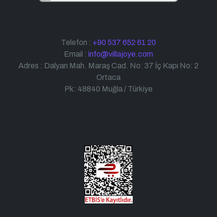
Telefon :
+90 537 652 61 20
Email :
info@villajoye.com
Adres : Dalyan Mah. Maraş Cad. No: 37 İç Kapı No: 2
Ortaca
Pk: 48840 Muğla / Türkiye