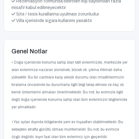
Rezervasyon formunda belirtilen kişi sayısından fazla
misafir kabul edilmeyecektir.
Site / tesis kurallarına uyulması zorunludur.
Villa içerisinde sigara kullanımı yasaktır.
Genel Notlar
• Doğa içerisinde konuma sahip olan tatil evlerimizde, merkezde yer
alan evlerimize nazaran sivrisinek, böcek vb. çıkma ihtimali daha
yüksektir. Bu tür canlılara karşı alerjik durumu olan misafirlerimizin
kiralama öncesinde bu durumlarla ilgili bilgi talep etmesi ve ilaç vb.
kendi önlemlerini almaları önerilmektedir. Bu not, bu evimizle ilgili
değil doğa içerisinde konuma sahip olan tüm evlerimizin bilgilerinde
yer almaktadır.
• Yaz ayları dışında bölgelerde yeni ev inşaatları olabilmektedir. Bu
sebepten etrafta gürültü olması muhtemeldir. Bu not, bu evimize
özgü değildir, kışın faal olan tüm evlerimiz için geçerlidir.