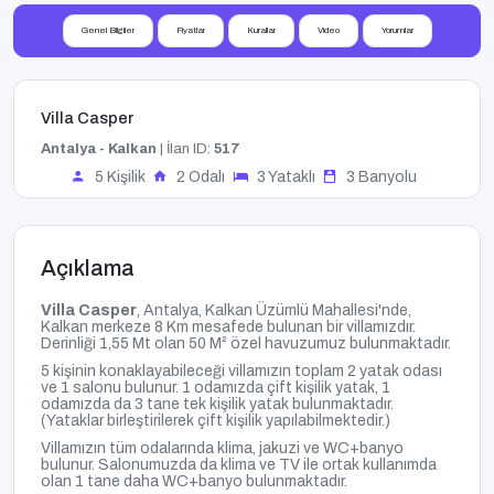
Genel Bilgiler
Fiyatlar
Kurallar
Video
Yorumlar
Villa Casper
Antalya - Kalkan
| İlan ID:
517
5 Kişilik
2 Odalı
3 Yataklı
3 Banyolu
Açıklama
Villa Casper
, Antalya, Kalkan Üzümlü Mahallesi'nde,
Kalkan merkeze 8 Km mesafede bulunan bir villamızdır.
Derinliği 1,55 Mt olan 50 M² özel havuzumuz
bulunmaktadır.
5 kişinin konaklayabileceği villamızın toplam 2 yatak odası
ve 1 salonu bulunur. 1 odamızda çift kişilik yatak, 1
odamızda da 3 tane tek kişilik yatak bulunmaktadır.
(Yataklar birleştirilerek çift kişilik yapılabilmektedir.)
Villamızın tüm odalarında klima, jakuzi ve WC+banyo
bulunur. Salonumuzda da klima ve TV ile ortak kullanımda
olan 1 tane daha WC+banyo bulunmaktadır.