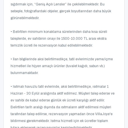
sığdırmak için, “Geniş Açılı Lensler” ile çekilebilmektedir. Bu
sebeple, fotoğraflardaki objeler, gerçek boyutlarından daha büyük
görünebilmektedir.
• Belirtilen minimum konaklama sürelerinden daha kısa süreli
taleplerde, ev sahibinin onayı ile 1500-10.000 TL arası ekstra
temizlik ücreti ile rezervasyon kabul edilebilmektedir.
• İlan bilgilerinde aksi belirtilmedikçe, tatil evlerimizde yeme/içme
hizmetleri ile hijyen amaçlı ürünler (tuvalet kağıdı, sabun vb.)
bulunmamaktadır.
• Isıtmalı havuzlu tatil evlerinde, aksi belirtilmedikçe, ısıtmalar 1
Haziran - 30 Eylül aralığında aktif edilmez. Müşteri talep ederse ve
ev sahibi de kabul ederse günlük ek ücreti karşılığı aktif edilir.
Belirtilen tarih aralığı dışında da ısıtmaların aktif edilmesi müşteri
tarafından talep edilirse, rezervasyon yapmadan önce VillaJoye'e
bildirmesi gerekmektedir. Isıtma hizmeti için ek ücretler toplam
tutara eklenerek rezervasyonlar kesinleştirilmektedir.