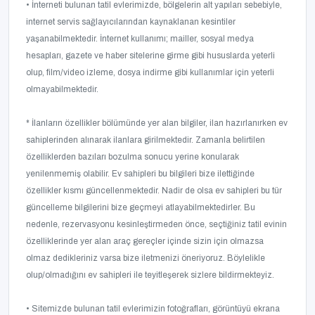
• İnterneti bulunan tatil evlerimizde, bölgelerin alt yapıları sebebiyle,
internet servis sağlayıcılarından kaynaklanan kesintiler
yaşanabilmektedir. İnternet kullanımı; mailler, sosyal medya
hesapları, gazete ve haber sitelerine girme gibi hususlarda yeterli
olup, film/video izleme, dosya indirme gibi kullanımlar için yeterli
olmayabilmektedir.
* İlanların özellikler bölümünde yer alan bilgiler, ilan hazırlanırken ev
sahiplerinden alınarak ilanlara girilmektedir. Zamanla belirtilen
özelliklerden bazıları bozulma sonucu yerine konularak
yenilenmemiş olabilir. Ev sahipleri bu bilgileri bize ilettiğinde
özellikler kısmı güncellenmektedir. Nadir de olsa ev sahipleri bu tür
güncelleme bilgilerini bize geçmeyi atlayabilmektedirler. Bu
nedenle, rezervasyonu kesinleştirmeden önce, seçtiğiniz tatil evinin
özelliklerinde yer alan araç gereçler içinde sizin için olmazsa
olmaz dedikleriniz varsa bize iletmenizi öneriyoruz. Böylelikle
olup/olmadığını ev sahipleri ile teyitleşerek sizlere bildirmekteyiz.
• Sitemizde bulunan tatil evlerimizin fotoğrafları, görüntüyü ekrana