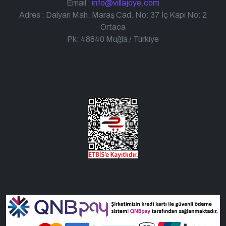
Email :
info@villajoye.com
Adres : Dalyan Mah. Maraş Cad. No: 37 İç Kapı No: 2
Ortaca
Pk: 48840 Muğla / Türkiye