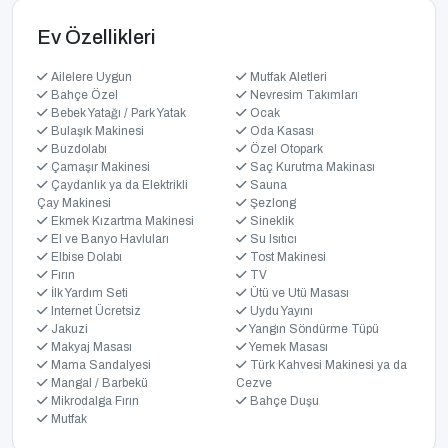
Ev Özellikleri
Ailelere Uygun
Mutfak Aletleri
Bahçe Özel
Nevresim Takımları
Bebek Yatağı / Park Yatak
Ocak
Bulaşık Makinesi
Oda Kasası
Buzdolabı
Özel Otopark
Çamaşır Makinesi
Saç Kurutma Makinası
Çaydanlık ya da Elektrikli
Sauna
Çay Makinesi
Şezlong
Ekmek Kızartma Makinesi
Sineklik
El ve Banyo Havluları
Su Isıtıcı
Elbise Dolabı
Tost Makinesi
Fırın
TV
İlk Yardım Seti
Ütü ve Utü Masası
Internet Ücretsiz
Uydu Yayını
Jakuzi
Yangın Söndürme Tüpü
Makyaj Masası
Yemek Masası
Mama Sandalyesi
Türk Kahvesi Makinesi ya da
Mangal / Barbekü
Cezve
Mikrodalga Fırın
Bahçe Duşu
Mutfak